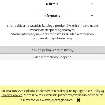
O firmie
Informacje
Strona działa na zasadzie katalogu produktów które można nabyć
w naszym sklepie stacjonarnym.
Strona informacyjna – brak możliwości składania zamówień
poprzez stronę internetową.
pokaż pełną wersję strony
Sklep internetowy Shoper.pl
Strona korzysta z plików cookies w celu realizacji usług i zgodnie z
Polityką
Plików Cookies
. Możesz określić warunki przechowywania lub dostępu do
plików cookies w Twojej przeglądarce.