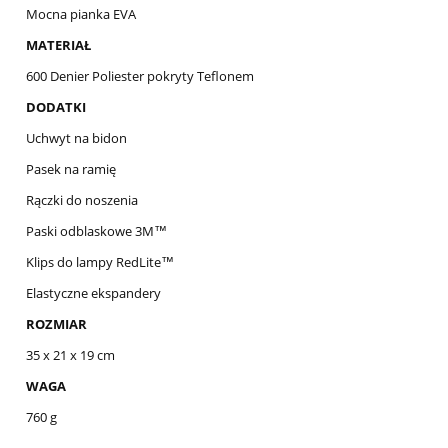
Mocna pianka EVA
MATERIAŁ
600 Denier Poliester pokryty Teflonem
DODATKI
Uchwyt na bidon
Pasek na ramię
Rączki do noszenia
Paski odblaskowe 3M™
Klips do lampy RedLite™
Elastyczne ekspandery
ROZMIAR
35 x 21 x 19 cm
WAGA
760 g