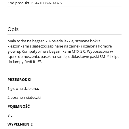
Kod produktu:
4710069709375
Opis
Mała torba na bagażnik. Posiada lekkie, sztywne boki z
kieszonkami z siateczki zapinane na zamek i dzieloną komorę
główną. Kompatybilna z bagażnikami MTX 2.0. Wyposażona w
rączki do noszenia, pasek na ramię, odblaskowe paski 3M™ i klips
do lampy RedLite™.
PRZEGRODKI
1 głowna dzielona,
2 boczne z siateczki
POJEMNOŚĆ
8 L
WYPEŁNIENIE