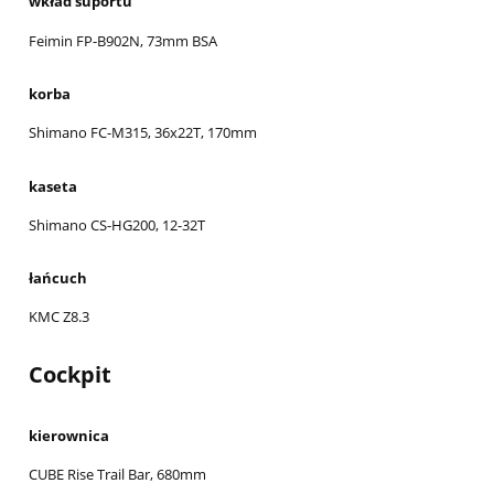
wkład suportu
Feimin FP-B902N, 73mm BSA
korba
Shimano FC-M315, 36x22T, 170mm
kaseta
Shimano CS-HG200, 12-32T
łańcuch
KMC Z8.3
Cockpit
kierownica
CUBE Rise Trail Bar, 680mm