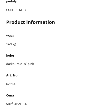
pedały
CUBE PP MTB
Product information
waga
14,9 kg
kolor
darkpurple´n´pink
Art. No
625100
Cena
SRP* 3199 PLN