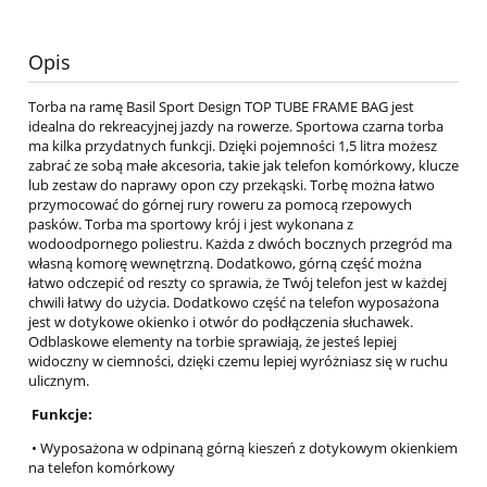
Opis
Torba na ramę Basil Sport Design TOP TUBE FRAME BAG jest
idealna do rekreacyjnej jazdy na rowerze. Sportowa czarna torba
ma kilka przydatnych funkcji. Dzięki pojemności 1,5 litra możesz
zabrać ze sobą małe akcesoria, takie jak telefon komórkowy, klucze
lub zestaw do naprawy opon czy przekąski. Torbę można łatwo
przymocować do górnej rury roweru za pomocą rzepowych
pasków. Torba ma sportowy krój i jest wykonana z
wodoodpornego poliestru. Każda z dwóch bocznych przegród ma
własną komorę wewnętrzną. Dodatkowo, górną część można
łatwo odczepić od reszty co sprawia, że Twój telefon jest w każdej
chwili łatwy do użycia. Dodatkowo część na telefon wyposażona
jest w dotykowe okienko i otwór do podłączenia słuchawek.
Odblaskowe elementy na torbie sprawiają, że jesteś lepiej
widoczny w ciemności, dzięki czemu lepiej wyróżniasz się w ruchu
ulicznym.
Funkcje:
• Wyposażona w odpinaną górną kieszeń z dotykowym okienkiem
na telefon komórkowy