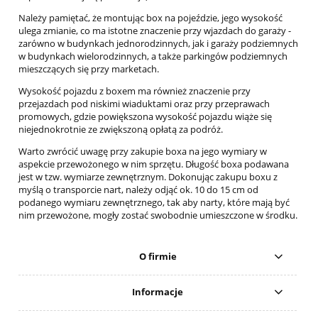
Należy pamiętać, że montując box na pojeździe, jego wysokość
ulega zmianie, co ma istotne znaczenie przy wjazdach do garaży -
zarówno w budynkach jednorodzinnych, jak i garaży podziemnych
w budynkach wielorodzinnych, a także parkingów podziemnych
mieszczących się przy marketach.
Wysokość pojazdu z boxem ma również znaczenie przy
przejazdach pod niskimi wiaduktami oraz przy przeprawach
promowych, gdzie powiększona wysokość pojazdu wiąże się
niejednokrotnie ze zwiększoną opłatą za podróż.
Warto zwrócić uwagę przy zakupie boxa na jego wymiary w
aspekcie przewożonego w nim sprzętu. Długość boxa podawana
jest w tzw. wymiarze zewnętrznym. Dokonując zakupu boxu z
myślą o transporcie nart, należy odjąć ok. 10 do 15 cm od
podanego wymiaru zewnętrznego, tak aby narty, które mają być
nim przewożone, mogły zostać swobodnie umieszczone w środku.
O firmie
Informacje