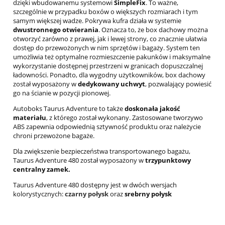
dzięki wbudowanemu systemowi
SimpleFix
. To ważne,
szczególnie w przypadku boxów o większych rozmiarach i tym
samym większej wadze. Pokrywa kufra działa w systemie
dwustronnego otwierania
. Oznacza to, że box dachowy można
otworzyć zarówno z prawej, jak i lewej strony, co znacznie ułatwia
dostęp do przewożonych w nim sprzętów i bagaży. System ten
umożliwia też optymalne rozmieszczenie pakunków i maksymalne
wykorzystanie dostępnej przestrzeni w granicach dopuszczalnej
ładowności. Ponadto, dla wygodny użytkowników, box dachowy
został wyposażony w
dedykowany uchwyt
, pozwalający powiesić
go na ścianie w pozycji pionowej.
Autoboks Taurus Adventure to także
doskonała jakość
materiału
, z którego został wykonany. Zastosowane tworzywo
ABS zapewnia odpowiednią sztywność produktu oraz należycie
chroni przewożone bagaże.
Dla zwiększenie bezpieczeństwa transportowanego bagażu,
Taurus Adventure 480 został wyposażony w
trzypunktowy
centralny zamek.
Taurus Adventure 480 dostępny jest w dwóch wersjach
kolorystycznych:
czarny połysk
oraz
srebrny połysk