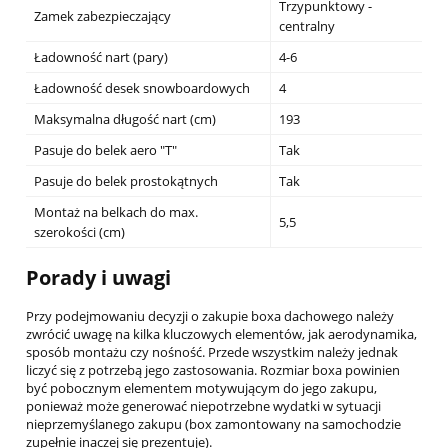
Trzypunktowy -
Zamek zabezpieczający
centralny
Ładowność nart (pary)
4-6
Ładowność desek snowboardowych
4
Maksymalna długość nart (cm)
193
Pasuje do belek aero "T"
Tak
Pasuje do belek prostokątnych
Tak
Montaż na belkach do max.
5,5
szerokości (cm)
Porady i uwagi
Przy podejmowaniu decyzji o zakupie boxa dachowego należy
zwrócić uwagę na kilka kluczowych elementów, jak aerodynamika,
sposób montażu czy nośność. Przede wszystkim należy jednak
liczyć się z potrzebą jego zastosowania. Rozmiar boxa powinien
być pobocznym elementem motywującym do jego zakupu,
ponieważ może generować niepotrzebne wydatki w sytuacji
nieprzemyślanego zakupu (box zamontowany na samochodzie
zupełnie inaczej się prezentuje).