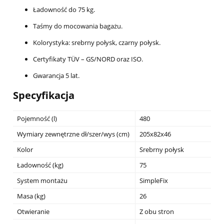
Ładowność do 75 kg.
Taśmy do mocowania bagażu.
Kolorystyka: srebrny połysk, czarny połysk.
Certyfikaty TÜV – GS/NORD oraz ISO.
Gwarancja 5 lat.
Specyfikacja
Pojemność (l)
480
Wymiary zewnętrzne dł/szer/wys (cm)
205x82x46
Kolor
Srebrny połysk
Ładowność (kg)
75
System montażu
SimpleFix
Masa (kg)
26
Otwieranie
Z obu stron