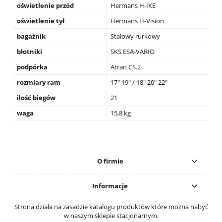
oświetlenie przód
Hermans H-IKE
oświetlenie tył
Hermans H-Vision
bagażnik
Stalowy rurkowy
błotniki
SKS ESA-VARIO
podpórka
Atran CS.2
rozmiary ram
17" 19" / 18" 20" 22"
ilość biegów
21
waga
15,8 kg
O firmie
Informacje
Strona działa na zasadzie katalogu produktów które można nabyć
w naszym sklepie stacjonarnym.