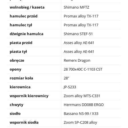
wolnobieg / kaseta
Shimano MFTZ
hamulec przód
Promax alloy TX-117
hamulec tył
Promax alloy TX-117
dźwignie hamulca
Shimano STEF-51
piasta przód
Asses alloy AE-641
piasta tył
Asses alloy AE-641
obręcze
Remerx Dragon
opony
28 700x40C C-1103 CST
rozmiar koła
28"
kierownica
JP-S233
wspornik kierownicy
Zoom alloy MTS-C331
chwyty
Herrmans DD08B ERGO
siodło
Bassano NS-99 / X33
wspornik siodła
Zoom SP-C208 alloy