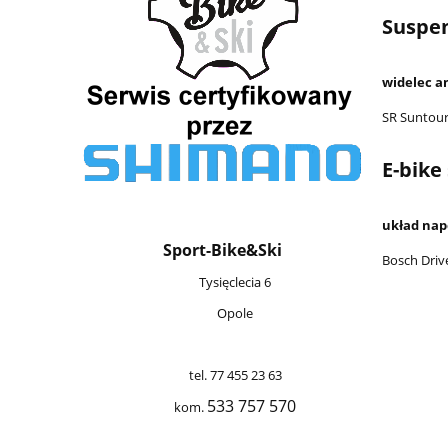
Suspe
widelec 
SR Suntou
E-bike
układ na
Sport-Bike&Ski
Bosch Driv
Tysięclecia 6
Opole
tel. 77 455 23 63
533 757 570
kom.