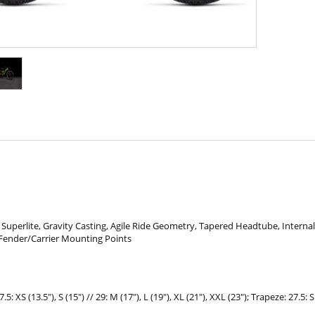
uperlite, Gravity Casting, Agile Ride Geometry, Tapered Headtube, Internal 
Fender/Carrier Mounting Points
27.5: XS (13.5"), S (15") // 29: M (17"), L (19"), XL (21"), XXL (23"); Trapeze: 27.5: S