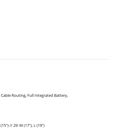
Cable Routing, Full Integrated Battery,
 (15") // 29: M (17"), L (19")