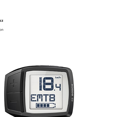
cz
on