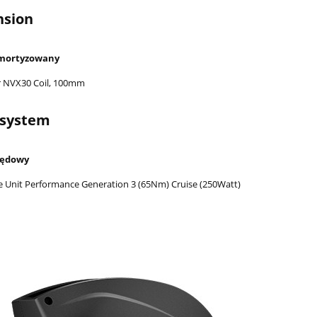
nsion
amortyzowany
r NVX30 Coil, 100mm
 system
pędowy
e Unit Performance Generation 3 (65Nm) Cruise (250Watt)