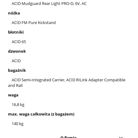
ACID Mudguard Rear Light PRO-D, 6V, AC
nóżka
ACID FM Pure Kickstand
błotniki
ACID 65
dzwonek
ACID
bagażnik
ACID Semi-Integrated Carrier, ACID RILink Adapter Compatible
and Rail
waga
16,8 kg
max. waga całkowita (z bagażem)
140 kg
O firmie