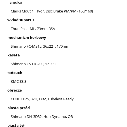
hamulce
Clarks Clout 1, Hydr. Disc Brake PM/PM (160/160)
wkład suportu
Thun Paso-ML, 73mm BSA
mechanizm korbowy
Shimano FC-M315, 36x22T, 170mm
kaseta
Shimano CS-HG200, 12-32T
łańcuch
KMC Z8.3
obręcze
CUBE EX25, 32H, Disc, Tubeless Ready
piasta przód
Shimano DH-3D32, Hub Dynamo, QR
piasta tył