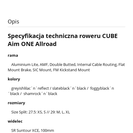
Opis
Specyfikacja techniczna roweru CUBE
Aim ONE Allroad
rama
Aluminium Lite, AMF, Double Butted, Internal Cable Routing, Flat
Mount Brake, SIC Mount, FM Kickstand Mount
kolory
greyishlilac´n´reflect / slateblack´n´black / foggyblack´n
´black / shamrock´n´black
rozmiary
Size Split: 27.5: XS, S // 29: M, L, XL
widelec
SR Suntour XCE, 100mm