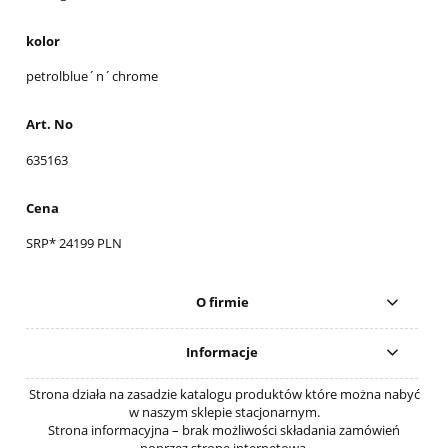
kolor
petrolblue´n´chrome
Art. No
635163
Cena
SRP* 24199 PLN
O firmie
Informacje
Strona działa na zasadzie katalogu produktów które można nabyć
w naszym sklepie stacjonarnym.
Strona informacyjna – brak możliwości składania zamówień