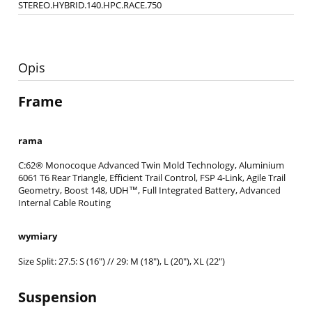
STEREO.HYBRID.140.HPC.RACE.750
Opis
Frame
rama
C:62® Monocoque Advanced Twin Mold Technology, Aluminium
6061 T6 Rear Triangle, Efficient Trail Control, FSP 4-Link, Agile Trail
Geometry, Boost 148, UDH™, Full Integrated Battery, Advanced
Internal Cable Routing
wymiary
Size Split: 27.5: S (16") // 29: M (18"), L (20"), XL (22")
Suspension