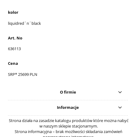
kolor
liquidred´n´black
Art. No
636113
Cena
SRP* 25699 PLN
O firmie
Informacje
Strona działa na zasadzie katalogu produktów które można nabyć
w naszym sklepie stacjonarnym.
Strona informacyjna – brak możliwości składania zamówień
poprzez stronę internetową.