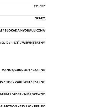
17", 19"
SZARY
MM / BLOKADA HYDRAULICZNA
NO.10 / 1-1/8" / WEWNĘTRZNY
IMANO QC400 / 36H / CZARNE
S / DISC / ZAKUWKI / CZARNE
SAPIM LEADER / NIERDZEWNE
MOTION / 28X1.60 / REFLEX