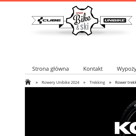
Strona główna
Kontakt
Wypoży
»
»
»
Serwis certyfikowany
Kontakt
Rowery Unibike 2024
Trekking
Rower trekk