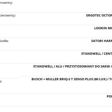
rownicy:
ierownicy:
ERGOTEC OCTOP
LOOKIN MO
iodła:
SATORI HAR
STANDWELL / CEN
STANDWELL / ALU / PRZYSTOSOWANY DO SAKW /
BUSCH + MULLER BRIQ-S T SENSO PLUS (60 LUX) / 
e:
PO