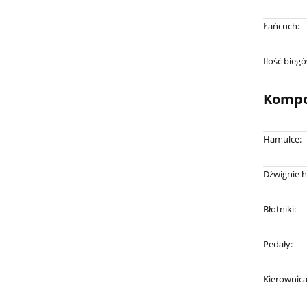
Łańcuch:
Ilość bieg
Kompo
Hamulce:
Dźwignie 
Błotniki:
Pedały:
Kierownica