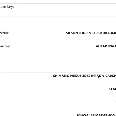
rozmiary:
zedni:
SR SUNTOUR NEX / SKOK 63
terowy:
AHEAD FSA 
SHIMANO NEXUS 3D37 (PRĄDNICA)/SH
STAR
SCHWALBE MARATHON AL