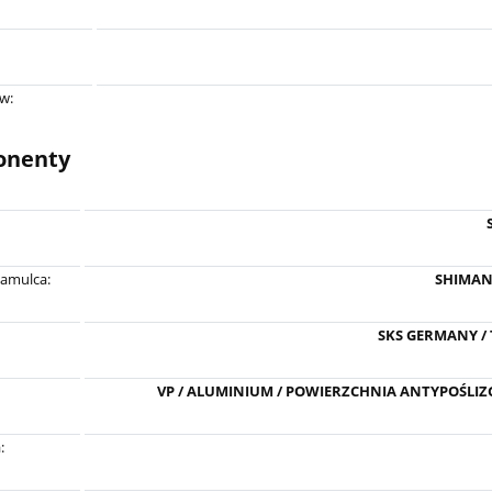
ów:
nenty
hamulca:
SHIMAN
SKS GERMANY /
VP / ALUMINIUM / POWIERZCHNIA ANTYPOŚLIZG
: