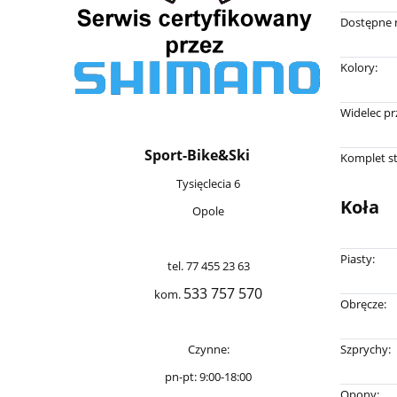
Dostępne 
Kolory:
Widelec pr
Sport-Bike&Ski
Komplet s
Tysięclecia 6
Koła
Opole
Piasty:
tel. 77 455 23 63
533 757 570
kom.
Obręcze:
Czynne:
Szprychy:
pn-pt: 9:00-18:00
Opony: