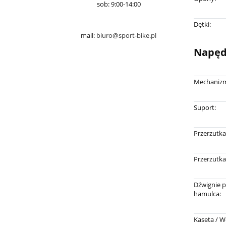
sob: 9:00-14:00
Dętki:
mail:
biuro@sport-bike.pl
Napę
Mechanizm
Suport:
Przerzutka
Przerzutka
Dźwignie p
hamulca:
Kaseta / W