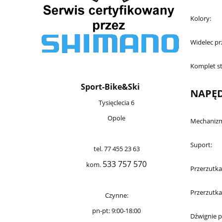
Kolory:
Widelec pr
Komplet s
Sport-Bike&Ski
NAPĘ
Tysięclecia 6
Opole
Mechanizm
Suport:
tel. 77 455 23 63
533 757 570
kom.
Przerzutka
Przerzutka
Czynne:
pn-pt: 9:00-18:00
Dźwignie p