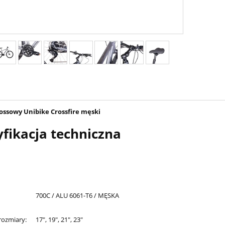
ssowy Unibike Crossfire męski
yfikacja techniczna
700C / ALU 6061-T6 / MĘSKA
rozmiary:
17", 19", 21", 23"