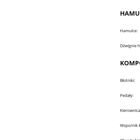
HAMU
Hamulce:
Dźwignie 
KOMP
Błotniki:
Pedały:
Kierownica
Wspornik k