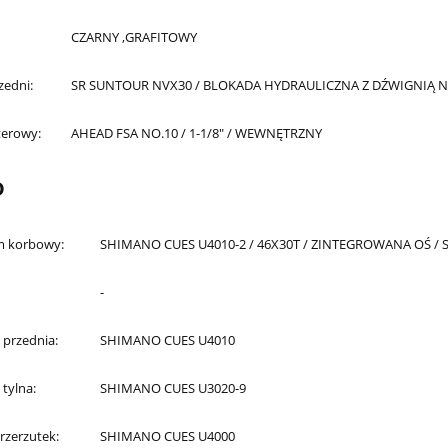
CZARNY ,GRAFITOWY
zedni:
SR SUNTOUR NVX30 / BLOKADA HYDRAULICZNA Z DŹWIGNIĄ N
terowy:
AHEAD FSA NO.10 / 1-1/8" / WEWNĘTRZNY
D
 korbowy:
SHIMANO CUES U4010-2 / 46X30T / ZINTEGROWANA OŚ /
-
 przednia:
SHIMANO CUES U4010
 tylna:
SHIMANO CUES U3020-9
rzerzutek:
SHIMANO CUES U4000