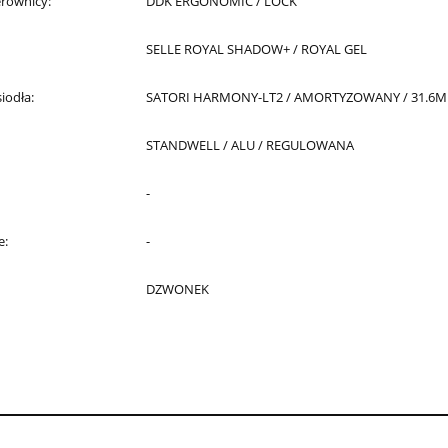
rownicy:
DDK ERGONOMIC / LOCK
SELLE ROYAL SHADOW+ / ROYAL GEL
iodła:
SATORI HARMONY-LT2 / AMORTYZOWANY / 31.6
STANDWELL / ALU / REGULOWANA
-
e:
-
DZWONEK