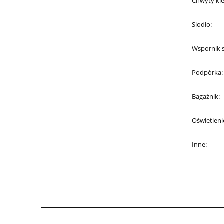
Chwyty kie
Siodło:
Wspornik s
Podpórka:
Bagażnik:
Oświetleni
Inne: