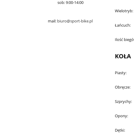
sob: 9:00-14:00
Wielotryb:
mail:
biuro@sport-bike.pl
Łańcuch:
Ilość bieg
KOŁA
Piasty:
Obręcze:
Szprychy:
Opony:
Dętki: