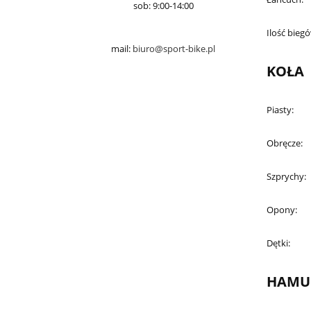
sob: 9:00-14:00
Ilość bieg
mail:
biuro@sport-bike.pl
KOŁA
Piasty:
Obręcze:
Szprychy:
Opony:
Dętki:
HAMU