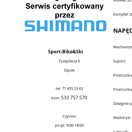
Widelec pr
Komplet s
NAPĘ
Mechanizm
Sport-Bike&Ski
Tysięclecia 6
Suport:
Opole
Przerzutka
tel. 77 455 23 63
Przerzutka
533 757 570
kom.
Dźwignie p
Czynne:
Wielotryb:
pn-pt: 9:00-18:00
Łańcuch: