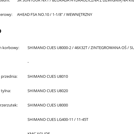
zedni:
SR SUNTOUR NX1 / BLOKADA HYDRAULICZNA Z DŹWIGNIĄ NA K
terowy:
AHEAD FSA NO.10 / 1-1/8" / WEWNĘTRZNY
D
 korbowy:
SHIMANO CUES U8000-2 / 46X32T / ZINTEGROWANA OŚ / 
-
 przednia:
SHIMANO CUES U8010
 tylna:
SHIMANO CUES U8020
rzerzutek:
SHIMANO CUES U8000
SHIMANO CUES LG400-11 / 11-45T
KMC XGLIDE