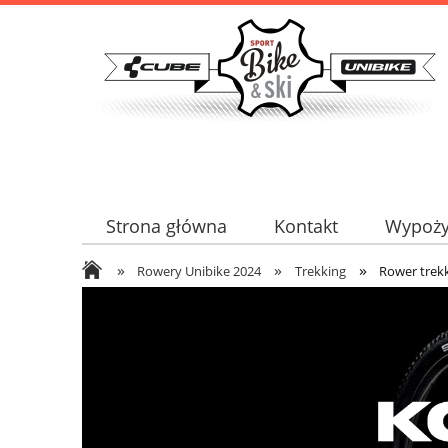
Strona główna
Kontakt
Wypoży
»
»
»
Serwis certyfikowany
Kontakt
Rowery Unibike 2024
Trekking
Rower trek