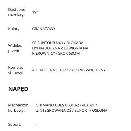
Dostępne
19"
rozmiary:
Kolory:
GRANATOWY
SR SUNTOUR NX1 / BLOKADA
Widelec
HYDRAULICZNA Z DŹWIGNIĄ NA
przedni:
KIEROWNICY / SKOK 63MM
Komplet
AHEAD FSA NO.10 / 1-1/8" / WEWNĘTRZNY
sterowy:
NAPĘD
Mechanizm
SHIMANO CUES U6010-2 / 46X32T /
korbowy:
ZINTEGROWANA OŚ / SUPORT / OSŁONA
Suport:
-