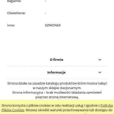
Bagażnik:
-
Oświetlenie:
-
Inne:
DZWONEK
O firmie
Informacje
Strona działa na zasadzie katalogu produktów które można nabyć
w naszym sklepie stacjonarnym.
Strona informacyjna – brak możliwości składania zamówień
poprzez stronę internetową.
Strona korzysta z plików cookies w celu realizacji usług i zgodnie z
Polityką
pokaż pełną wersję strony
Plików Cookies
. Możesz określić warunki przechowywania lub dostępu do