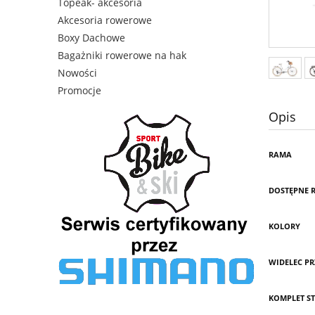
Topeak- akcesoria
Akcesoria rowerowe
Boxy Dachowe
Bagażniki rowerowe na hak
Nowości
Promocje
Opis
RAMA
DOSTĘPNE 
KOLORY
WIDELEC PR
KOMPLET S