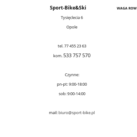
Sport-Bike&Ski
WAGA ROW
Tysięclecia 6
Opole
tel. 77 455 23 63
533 757 570
kom.
Czynne:
pn-pt: 9:00-18:00
sob: 9:00-14:00
mail:
biuro@sport-bike.pl